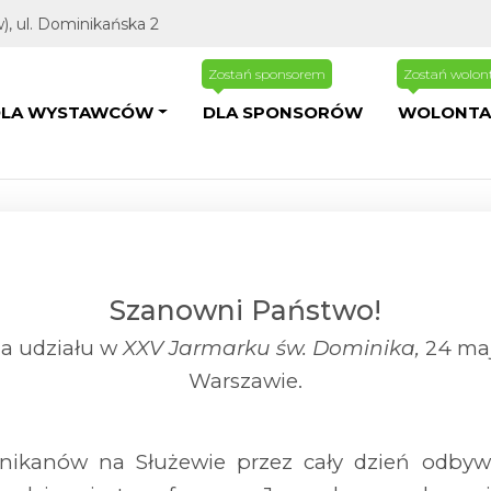
, ul. Dominikańska 2
Zostań sponsorem
Zostań wolon
gacja
DLA WYSTAWCÓW
DLA SPONSORÓW
WOLONTA
Szanowni Państwo!
ia udziału w
XXV Jarmarku św. Dominika
,
24 maj
Warszawie.
nikanów na Służewie przez cały dzień odbywa