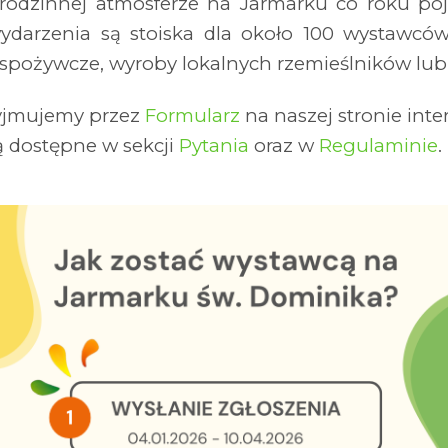
rodzinnej atmosferze na Jarmarku co roku poja
darzenia są stoiska dla około 100 wystawców,
spożywcze, wyroby lokalnych rzemieślników lub
yjmujemy przez
Formularz
na naszej stronie int
ą dostępne w sekcji
Pytania
oraz w
Regulaminie
.