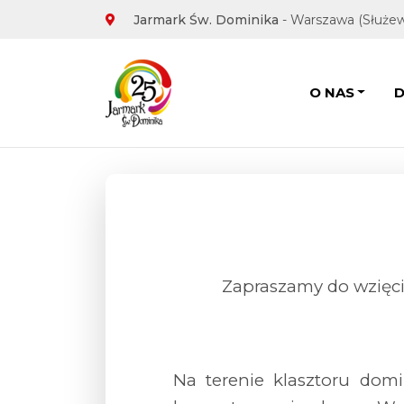
Adres Jarmarku
Jarmark Św. Dominika
- Warszawa (Służew)
Głowna nawi
O NAS
Zapraszamy do wzięc
Na terenie klasztoru domi