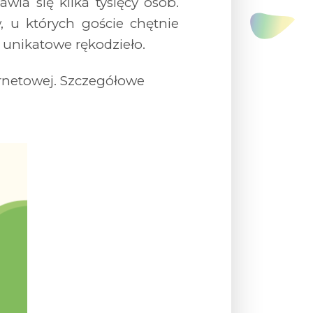
wia się kilka tysięcy osób.
 u których goście chętnie
 unikatowe rękodzieło.
ernetowej. Szczegółowe