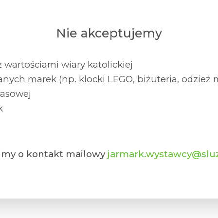
Nie akceptujemy
 wartościami wiary katolickiej
nych marek (np. klocki LEGO, biżuteria, odzie
masowej
k
simy o kontakt mailowy
jarmark.wystawcy@sluz