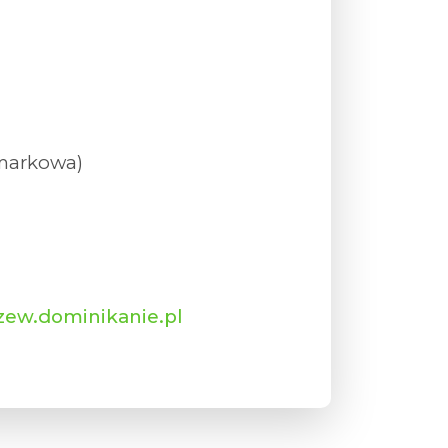
ż markowa)
ew.dominikanie.pl