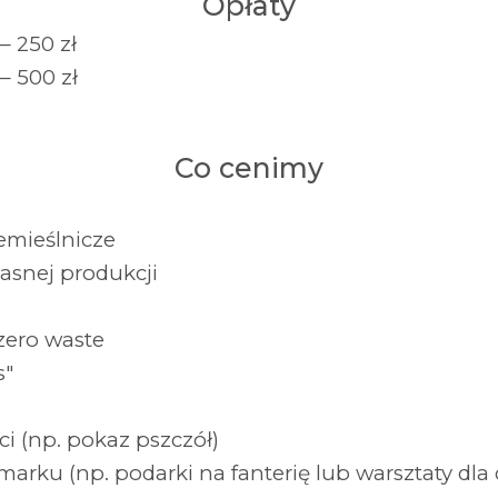
Opłaty
— 250 zł
— 500 zł
Co cenimy
emieślnicze
asnej produkcji
zero waste
s"
ci (np. pokaz pszczół)
arku (np. podarki na fanterię lub warsztaty dla 